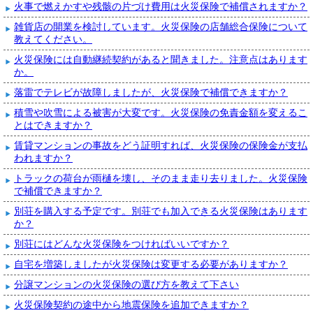
火事で燃えかすや残骸の片づけ費用は火災保険で補償されますか？
雑貨店の開業を検討しています。火災保険の店舗総合保険について
教えてください。
火災保険には自動継続契約があると聞きました。注意点はあります
か。
落雷でテレビが故障しましたが、火災保険で補償できますか？
積雪や吹雪による被害が大変です。火災保険の免責金額を変えるこ
とはできますか？
賃貸マンションの事故をどう証明すれば、火災保険の保険金が支払
われますか？
トラックの荷台が雨樋を壊し、そのまま走り去りました。火災保険
で補償できますか？
別荘を購入する予定です。別荘でも加入できる火災保険はあります
か？
別荘にはどんな火災保険をつければいいですか？
自宅を増築しましたが火災保険は変更する必要がありますか？
分譲マンションの火災保険の選び方を教えて下さい
火災保険契約の途中から地震保険を追加できますか？