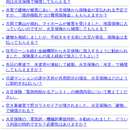
用は火災保険で補償してもらえる？
水害で建物が被害にあい、火災保険から保険金が支払われる予定で
すが、「残存物取片づけ費用保険金」ももらえますか？
大雨で裏山が崩れ、マイホームが被害を受けました。地震保険に入
っていないのですが、火災保険から補償してもらえる？
建物を相続しましたが、手続きをする前に火災が発生。保険金は支
払ってもらえる？
住宅ローンを組む金融機関から火災保険に加入するように勧められ
ました。保険屋さんの友人経由で加入してもよい？
先日の寒波で、水道管が凍結して破裂。火災保険の「水災」で補償
してもらえますか？
分譲マンションの床や天井が共用部分の場合、火災保険はどのよう
に契約すればいい？
火災保険「緊急時助かるアシスト」の補償内容について教えてくだ
さい。
空き巣被害で窓ガラスやドアが壊されました。火災保険の「建物」
で補償される？
火災保険の「電気的・機械的事故特約」を勧められました。どうい
う内容の特約ですか？必要性はありますか？