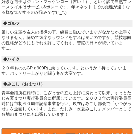
好きな選手はジョン・マッケンロー（古い！）、という訳で当然プレ
ースタイルはサービス&ボレーです、年々ネットまでの距離が遠くな
る様な気がするのが悩みです(^_^;)
◆ゴルフ
厳しい先輩や友人の指導の下、練習に励んでいますがなかなか上手く
なりません。諦めて気楽なラウンドをすれば良いのですが、競技志向
の性格がどうにもそれを許してくれず、苦悩の日々が続いていま
す...。
◆バイク
２０年もののGPｚ900Rに乗っています。というか「持って」いま
す、バッテリー上がりと闘う冬が大変です。
◆みこし（おまつり）
青年会議所在籍時に、ござっせの立ち上げに携わって以来、ずっとた
じみ夏まつり実行委員会に所属しています。２０００年の実行委員長
時には市制６０周年記念事業を行い、現在はみこし部会で「かつがっ
せ」を企画しています。また、たじみ「炎夏みこし」メンバーとして
各地のまつりにも出張しています！