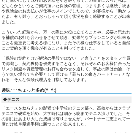
ただ幸いにして既存のお客様を引き継ぐ形でこの業界に入った私は、
どちらかというとご契約頂いた保険の管理、つまり多くは継続手続き
や保険金のお支払いが仕事のメインでしたので、お客様から「助かっ
たよ、有り難う」とおっしゃって頂く状況を多く経験することが出来
ました。
こういった経験から、万一の際にお役に立てることや、必要と思われ
る補償のお打ち合わせをさせて頂き、効果的なプランニングが出来る
ことを最重要に考える様になり、またその様な仕事をしていると自然
にご契約を頂く機会が有ることも判ってきました。
「保険の契約だけが解決の手段ではない」と言うことをスタッフ全員
で認識し、契約獲得を優先することなく、それぞれのお客様に合った
リスク回避や資産管理のお打ち合わせを通して、事故の際は勿論、そ
うで無い場合でも必要として頂ける「暮らしの良きパートナー」とな
れる、そんな保険代理店を目指しております。
趣味･･･ちょっと多め(^_^;)
◆テニス
「エースをねらえ」の影響で中学校のテニス部へ、高校からはクラブ
テニスで硬式を始め、大学時代は朝から晩までテニス漬けでした、そ
の割にはあまり大した成績は有りませんが、パートナーに恵まれて一
度だけ岐阜県選手権に勝つことが出来ました。