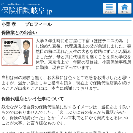
小栗 孝一 プロフィール
保険業との出会い
大学３年生時に名古屋に下宿（ほぼテニスの為...）
し始めた直後、代理店店主の父が急逝しました。突
然目の前に現れた人生の大きな岐路にずいぶん悩み
ましたが、母と共に代理店を継ぐことを決め学校を
休学。東京海上で一年間の研修後、小栗保険事務所
に勤務、現在に至っています。
当初は何の経験も無く、お客様には色々とご迷惑をお掛けしたと思い
ますが、温かい励ましやご指導を頂き、現在まで保険代理店業を続け
ることが出来たことには、本当に感謝しております。
保険代理店という仕事について
残念ながら僕自身の保険代理業に対するイメージは、当初あまり良い
ものでは有りませんでした。「久しぶりに昔の友人から電話が来た
ら、保険の勧誘だった」とか「ノルマ制でとにかく契約をとる(>_<)
ことが大事」と言う様なものです。