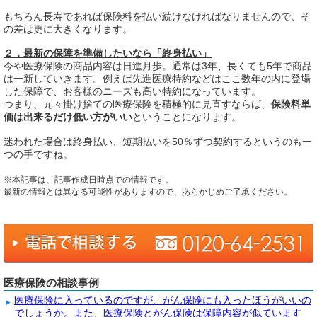
もちろん長寿であれば保険料を払い続けなければなりませんので、そ
の差は更に大きくなります。
２．最新の保障を準備したいなら「終身払い」
今や医療保険の商品内容は日進月歩。通常は3年、長くても5年で商品
は一新していきます。例えば先進医療特約などはここ数年の内に登場
した保障で、お客様のニーズも高い特約になっています。
つまり、元々掛け捨ての医療保険を積極的に見直すならば、
保険料単
価は出来るだけ低い方がいい
ということになります。
迷われた場合は終身払い、短期払いを50％ずつ契約するというのも一
つの手ですね。
※本記事は、記事作成日時点での情報です。
最新の情報とは異なる可能性がありますので、あらかじめご了承ください。
医療保険の相談事例
医療保険に入っているのですが、がん保険にも入ったほうがいいの
でしょうか。また、医療保険とがん保険は保障内容が似ています