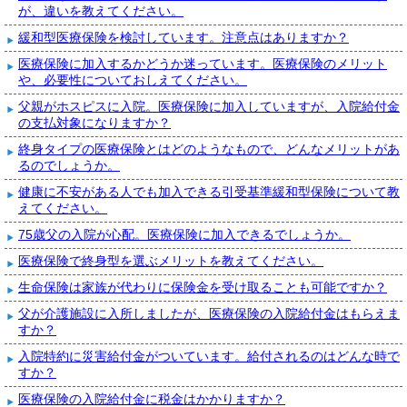
が、違いを教えてください。
緩和型医療保険を検討しています。注意点はありますか？
医療保険に加入するかどうか迷っています。医療保険のメリット
や、必要性についておしえてください。
父親がホスピスに入院。医療保険に加入していますが、入院給付金
の支払対象になりますか？
終身タイプの医療保険とはどのようなもので、どんなメリットがあ
るのでしょうか。
健康に不安がある人でも加入できる引受基準緩和型保険について教
えてください。
75歳父の入院が心配。医療保険に加入できるでしょうか。
医療保険で終身型を選ぶメリットを教えてください。
生命保険は家族が代わりに保険金を受け取ることも可能ですか？
父が介護施設に入所しましたが、医療保険の入院給付金はもらえま
すか？
入院特約に災害給付金がついています。給付されるのはどんな時で
すか？
医療保険の入院給付金に税金はかかりますか？