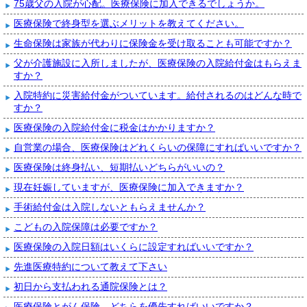
75歳父の入院が心配。医療保険に加入できるでしょうか。
医療保険で終身型を選ぶメリットを教えてください。
生命保険は家族が代わりに保険金を受け取ることも可能ですか？
父が介護施設に入所しましたが、医療保険の入院給付金はもらえま
すか？
入院特約に災害給付金がついています。給付されるのはどんな時で
すか？
医療保険の入院給付金に税金はかかりますか？
自営業の場合、医療保険はどれくらいの保障にすればいいですか？
医療保険は終身払い、短期払いどちらがいいの？
現在妊娠していますが、医療保険に加入できますか？
手術給付金は入院しないともらえませんか？
こどもの入院保障は必要ですか？
医療保険の入院日額はいくらに設定すればいいですか？
先進医療特約について教えて下さい
初日から支払われる通院保険とは？
医療保険とがん保険、どちらを優先すればいいですか？