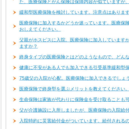
た、医療保険とがん保険は保障内容が似ていますが
緩和型医療保険を検討しています。注意点はありま
医療保険に加入するかどうか迷っています。医療保
おしえてください。
父親がホスピスに入院。医療保険に加入しています
ますか？
終身タイプの医療保険とはどのようなもので、どん
健康に不安がある人でも加入できる引受基準緩和型
75歳父の入院が心配。医療保険に加入できるでしょ
医療保険で終身型を選ぶメリットを教えてください
生命保険は家族が代わりに保険金を受け取ることも
父が介護施設に入所しましたが、医療保険の入院給
入院特約に災害給付金がついています。給付される