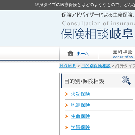
終身タイプの医療保険とはどのようなもので、どんなメリ
ＨＯＭＥ
>
目的別保険相談
> 終身タ
火災保険
地震保険
生命保険
学資保険