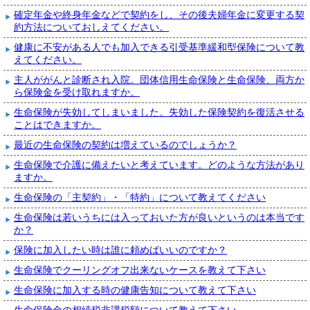
確定年金や終身年金などで契約をし、その後夫婦年金に変更する契
約方法についておしえてください。
健康に不安がある人でも加入できる引受基準緩和型保険について教
えてください。
主人ががんと診断され入院。団体信用生命保険と生命保険、両方か
ら保険金を受け取れますか。
生命保険が失効してしまいました。失効した保険契約を復活させる
ことはできますか。
最近の生命保険の契約は増えているのでしょうか？
生命保険で介護に備えたいと考えています。どのような方法があり
ますか。
生命保険の「主契約」・「特約」について教えてください
生命保険は若いうちには入っておいた方が良いというのは本当です
か？
保険に加入したい時は誰に頼めばいいのですか？
生命保険でクーリングオフ出来ないケースを教えて下さい
生命保険に加入する時の健康告知について教えて下さい