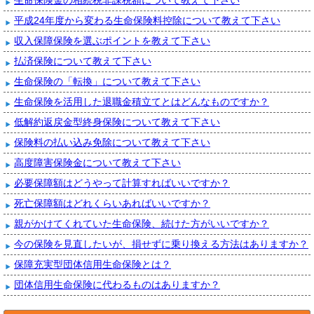
生命保険金の相続税非課税額について教えて下さい
平成24年度から変わる生命保険料控除について教えて下さい
収入保障保険を選ぶポイントを教えて下さい
払済保険について教えて下さい
生命保険の「転換」について教えて下さい
生命保険を活用した退職金積立てとはどんなものですか？
低解約返戻金型終身保険について教えて下さい
保険料の払い込み免除について教えて下さい
高度障害保険金について教えて下さい
必要保障額はどうやって計算すればいいですか？
死亡保障額はどれくらいあればいいですか？
親がかけてくれていた生命保険、続けた方がいいですか？
今の保険を見直したいが、損せずに乗り換える方法はありますか？
保障充実型団体信用生命保険とは？
団体信用生命保険に代わるものはありますか？