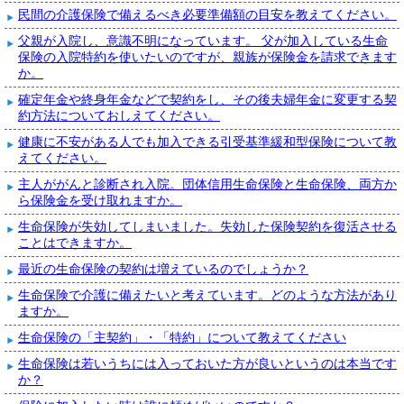
民間の介護保険で備えるべき必要準備額の目安を教えてください。
父親が入院し、意識不明になっています。 父が加入している生命
保険の入院特約を使いたいのですが、親族が保険金を請求できます
か。
確定年金や終身年金などで契約をし、その後夫婦年金に変更する契
約方法についておしえてください。
健康に不安がある人でも加入できる引受基準緩和型保険について教
えてください。
主人ががんと診断され入院。団体信用生命保険と生命保険、両方か
ら保険金を受け取れますか。
生命保険が失効してしまいました。失効した保険契約を復活させる
ことはできますか。
最近の生命保険の契約は増えているのでしょうか？
生命保険で介護に備えたいと考えています。どのような方法があり
ますか。
生命保険の「主契約」・「特約」について教えてください
生命保険は若いうちには入っておいた方が良いというのは本当です
か？