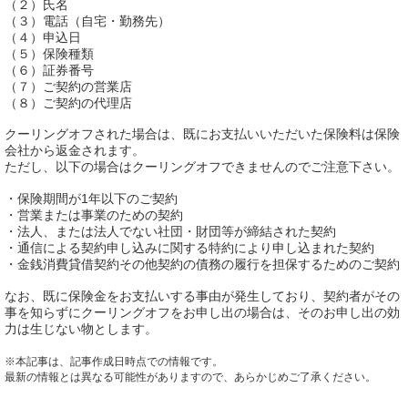
（２）氏名
（３）電話（自宅・勤務先）
（４）申込日
（５）保険種類
（６）証券番号
（７）ご契約の営業店
（８）ご契約の代理店
クーリングオフされた場合は、既にお支払いいただいた保険料は保険
会社から返金されます。
ただし、以下の場合はクーリングオフできませんのでご注意下さい。
・保険期間が1年以下のご契約
・営業または事業のための契約
・法人、または法人でない社団・財団等が締結された契約
・通信による契約申し込みに関する特約により申し込まれた契約
・金銭消費貸借契約その他契約の債務の履行を担保するためのご契約
なお、既に保険金をお支払いする事由が発生しており、契約者がその
事を知らずにクーリングオフをお申し出の場合は、そのお申し出の効
力は生じない物とします。
※本記事は、記事作成日時点での情報です。
最新の情報とは異なる可能性がありますので、あらかじめご了承ください。