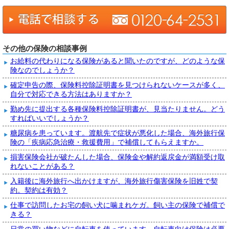
その他の保険の相談事例
お給料の代わりになる保険があると聞いたのですが、どのような保
険なのでしょうか？
確定申告の際、保険料控除証明書を見つけられないケースが多く、
自分で対応できる方法はありますか？
勤め先に提出する各種保険料控除証明書が、見当たりません。どう
すればいいでしょうか？
糖尿病を患っています。渡航先で症状が悪化した場合、海外旅行保
険の「疾病応急治療・救援費用」で補償してもらえますか。
損害保険会社が破たんした場合、保険金や解約返戻金が満額受け取
れないことがある？
入籍後に海外旅行へ出かけますが、海外旅行傷害保険を旧姓で契
約。契約は有効？
仕事で訪問したお宅の飼い犬に噛まれケガ。飼い主の保険で補償で
きる？
日常の買い物などに自転車を使っています。自転車向け保険は必要