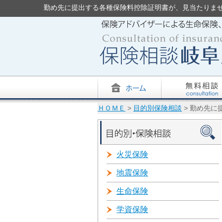
勤め先に提出する各種保険料控除証明書が、見当たりません。
ＨＯＭＥ
>
目的別保険相談
> 勤め先
火災保険
地震保険
生命保険
学資保険