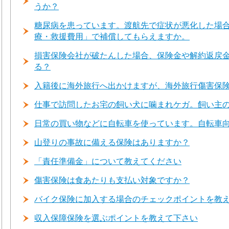
うか？
糖尿病を患っています。渡航先で症状が悪化した場
療・救援費用」で補償してもらえますか。
損害保険会社が破たんした場合、保険金や解約返戻
る？
入籍後に海外旅行へ出かけますが、海外旅行傷害保
仕事で訪問したお宅の飼い犬に噛まれケガ。飼い主
日常の買い物などに自転車を使っています。自転車
山登りの事故に備える保険はありますか？
「責任準備金」について教えてください
傷害保険は食あたりも支払い対象ですか？
バイク保険に加入する場合のチェックポイントを教
収入保障保険を選ぶポイントを教えて下さい