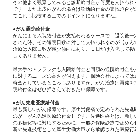
その他よく観察してみると診断給付金が何度も支払われ
です。また上皮内がんの場合は診断給付金の支払割合が
でこれも比較する上でのポイントになりますね。
●がん通院給付金
がんによる入院給付金が支払われるケースで、退院後一
された時、その通院日数に対して支払われるのが【がん
治療は入院日数が減少傾向にあり、１日だけ入院して後
しくありません。
最大手のアフラックも入院給付金と同額の通院給付金を
に対するニーズの高さが伺えます。保険会社によっては
時金としているところもありますが、がん治療は再発を
院給付金はぜひ押さえておきたい保障です。
●がん先進医療給付金
最も新しいがん保障です。厚生労働省で定められた先進
のが【がん先進医療給付金】です。先進医療とは、新し
の多様化等に対応するために、一般の保険診療で認めら
新の先進技術として厚生労働大臣から承認された医療行