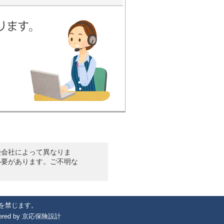
険会社によって異なりま
必要があります。ご不明な
を禁じます。
wered by
京応保険設計