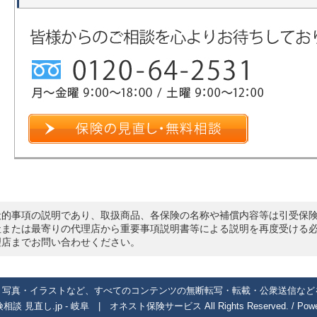
般的事項の説明であり、取扱商品、各保険の名称や補償内容等は引受保
社または最寄りの代理店から重要事項説明書等による説明を再度受ける
理店までお問い合わせください。
・写真・イラストなど、すべてのコンテンツの無断転写・転載・公衆送信など
険相談 見直し.jp - 岐阜 | オネスト保険サービス
All Rights Reserved. / Po