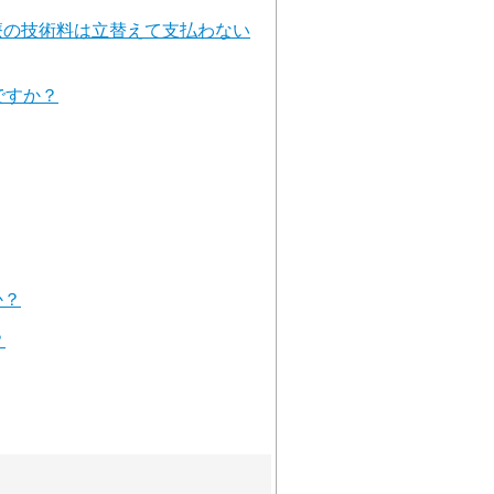
療の技術料は立替えて支払わない
ですか？
か？
？