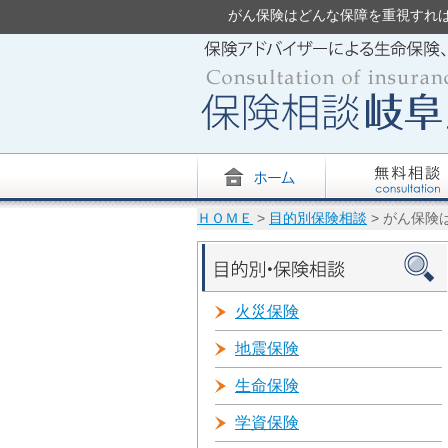
がん保険はどんな保障を重視すればいい
ＨＯＭＥ
>
目的別保険相談
> がん保険
火災保険
地震保険
生命保険
学資保険