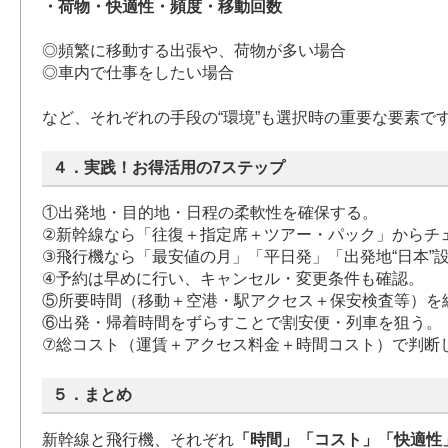
・荷物・快適性・頻度・移動回数
◎頻繁に移動する出張や、荷物が多い場合
◎車内で仕事をしたい場合
など、それぞれの手段の“環境”も選択時の重要な要素で
４．実践！お得活用の7ステップ
①出発地・目的地・日程の柔軟性を確保する。
②新幹線なら「往復＋指定席＋ツアー・パック」からチ
③飛行機なら「最安値の月」「平日発」「出発地“日本”
④予約は早めに行い、キャンセル・変更条件も確認。
⑤所要時間（移動＋空港・駅アクセス＋保安検査等）を
⑥出発・帰着時間をずらすことで割安便・列車を狙う。
⑦総コスト（運賃＋アクセス料金＋時間コスト）で判断
５．まとめ
新幹線と飛行機、それぞれ
「時間」「コスト」「快適性