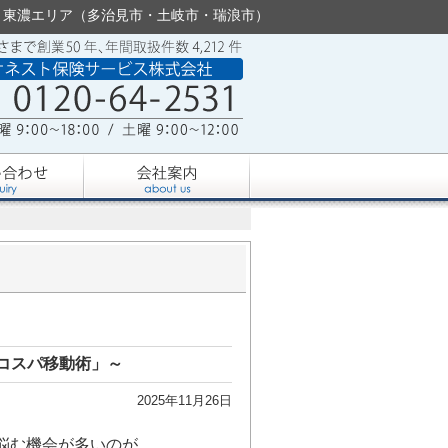
 岐阜 東濃エリア（多治見市・土岐市・瑞浪市）
コスパ移動術」～
2025年11月26日
悩む機会が多いのが、