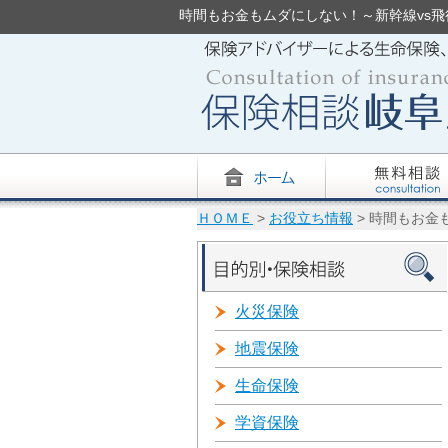
時間もお金もムダにしない！～新幹線vs飛行機
ＨＯＭＥ
>
お役立ち情報
> 時間もお金
火災保険
地震保険
生命保険
学資保険