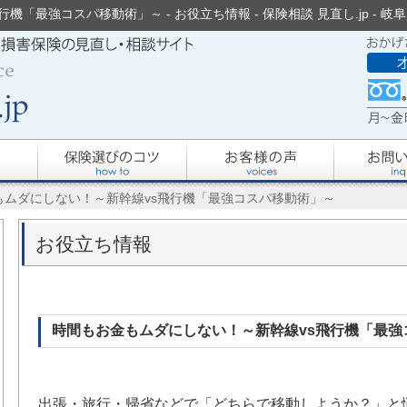
「最強コスパ移動術」～ - お役立ち情報 - 保険相談 見直し.jp -
もムダにしない！～新幹線vs飛行機「最強コスパ移動術」～
お役立ち情報
時間もお金もムダにしない！～新幹線vs飛行機「最強
出張・旅行・帰省などで「どちらで移動しようか？」と