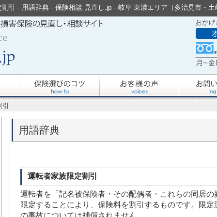
引 - 用語辞典 - 保険相談 見直し.jp - 岐阜 東濃エリア（多治見市
割引
用語辞典
運転者家族限定割引
運転者を「記名被保険者・その配偶者・これらの同居の
限定することにより、保険料を割引するものです。限定
の事故については補償されません。